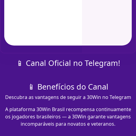
📱 Canal Oficial no Telegram!
📱 Benefícios do Canal
Descubra as vantagens de seguir a 30Win no Telegram
A plataforma 30Win Brasil recompensa continuamente
os jogadores brasileiros — a 30Win garante vantagens
incomparáveis para novatos e veteranos.