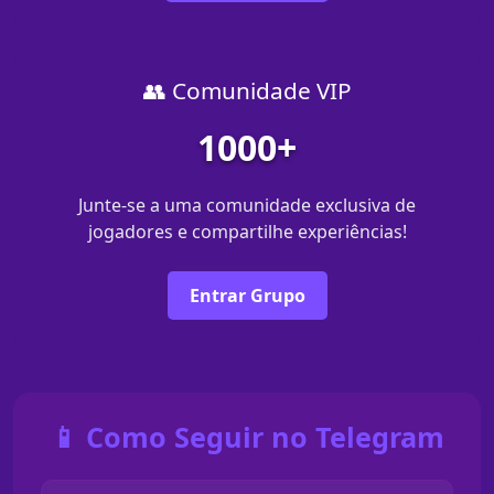
👥 Comunidade VIP
1000+
Junte-se a uma comunidade exclusiva de
jogadores e compartilhe experiências!
Entrar Grupo
📱 Como Seguir no Telegram