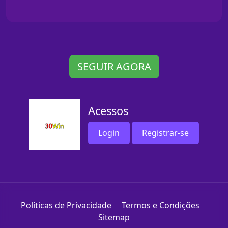
SEGUIR AGORA
Acessos
Login
Registrar-se
Políticas de Privacidade
Termos e Condições
Sitemap