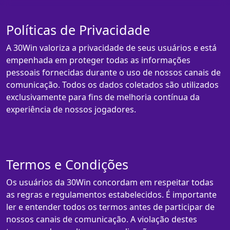
Políticas de Privacidade
A 30Win valoriza a privacidade de seus usuários e está
empenhada em proteger todas as informações
pessoais fornecidas durante o uso de nossos canais de
comunicação. Todos os dados coletados são utilizados
exclusivamente para fins de melhoria contínua da
experiência de nossos jogadores.
Termos e Condições
Os usuários da 30Win concordam em respeitar todas
as regras e regulamentos estabelecidos. É importante
ler e entender todos os termos antes de participar de
nossos canais de comunicação. A violação destes