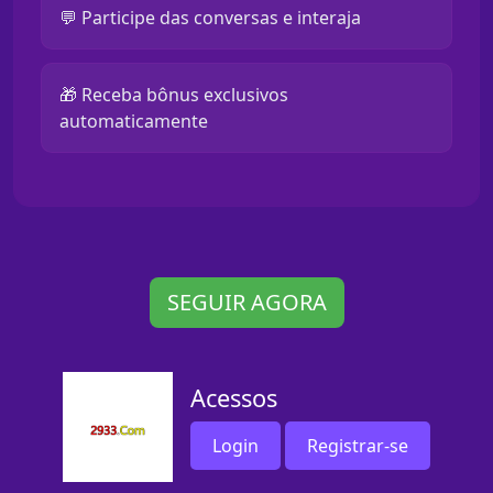
💬 Participe das conversas e interaja
🎁 Receba bônus exclusivos
automaticamente
SEGUIR AGORA
Acessos
Login
Registrar-se