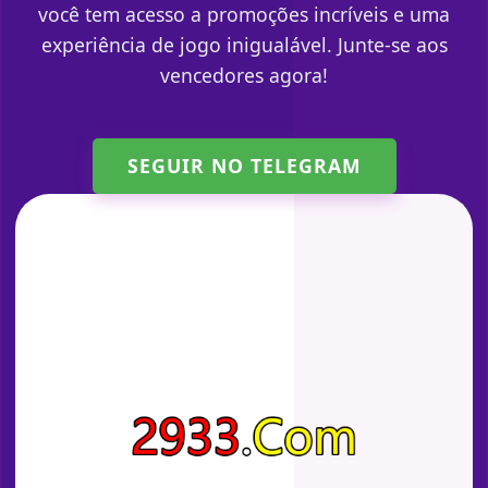
você tem acesso a promoções incríveis e uma
experiência de jogo inigualável. Junte-se aos
vencedores agora!
SEGUIR NO TELEGRAM