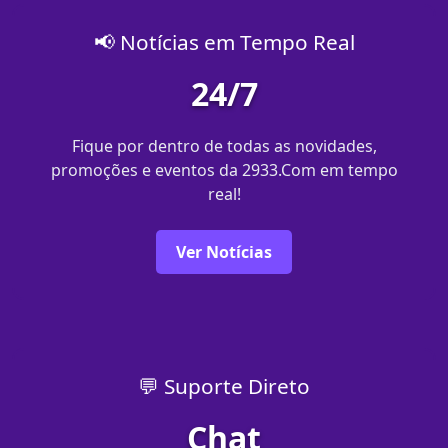
📢 Notícias em Tempo Real
24/7
Fique por dentro de todas as novidades,
promoções e eventos da 2933.Com em tempo
real!
Ver Notícias
💬 Suporte Direto
Chat