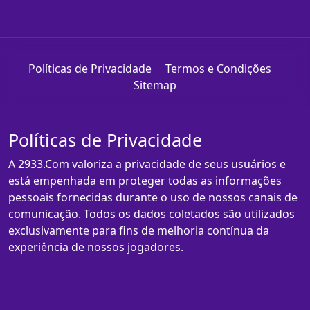
Políticas de Privacidade
Termos e Condições
Sitemap
Políticas de Privacidade
A 2933.Com valoriza a privacidade de seus usuários e
está empenhada em proteger todas as informações
pessoais fornecidas durante o uso de nossos canais de
comunicação. Todos os dados coletados são utilizados
exclusivamente para fins de melhoria contínua da
experiência de nossos jogadores.