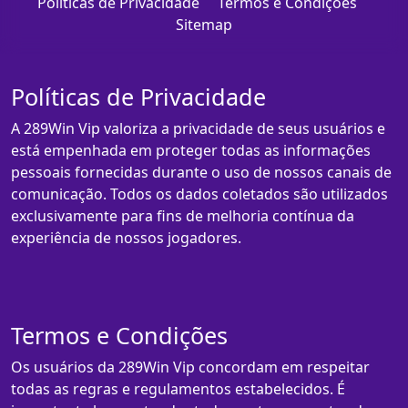
Políticas de Privacidade
Termos e Condições
Sitemap
Políticas de Privacidade
A 289Win Vip valoriza a privacidade de seus usuários e
está empenhada em proteger todas as informações
pessoais fornecidas durante o uso de nossos canais de
comunicação. Todos os dados coletados são utilizados
exclusivamente para fins de melhoria contínua da
experiência de nossos jogadores.
Termos e Condições
Os usuários da 289Win Vip concordam em respeitar
todas as regras e regulamentos estabelecidos. É