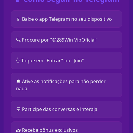
📱 Baixe o app Telegram no seu dispositivo
🔍 Procure por "@289Win VipOficial"
👆 Toque em "Entrar" ou "Join"
🔔 Ative as notificações para não perder
nada
💬 Participe das conversas e interaja
🎁 Receba bônus exclusivos