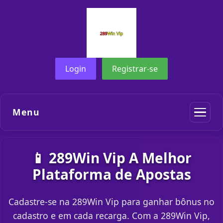
Login
Registrar-se
Menu
📱 289Win Vip A Melhor
Plataforma de Apostas
Cadastre-se na 289Win Vip para ganhar bônus no
cadastro e em cada recarga. Com a 289Win Vip,