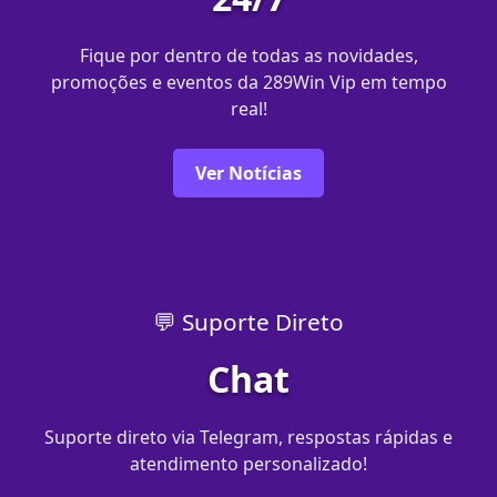
Fique por dentro de todas as novidades,
promoções e eventos da 289Win Vip em tempo
real!
Ver Notícias
💬 Suporte Direto
Chat
Suporte direto via Telegram, respostas rápidas e
atendimento personalizado!