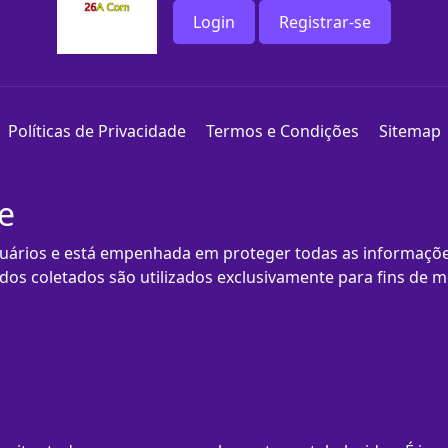
Login
Registrar-se
Políticas de Privacidade
Termos e Condições
Sitemap
de
usuários e está empenhada em proteger todas as informaçõe
os coletados são utilizados exclusivamente para fins de m