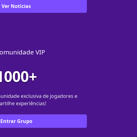
Ver Notícias
Comunidade VIP
1000+
unidade exclusiva de jogadores e
rtilhe experiências!
Entrar Grupo