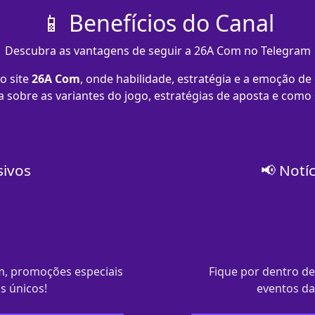
📱 Benefícios do Canal
Descubra as vantagens de seguir a 26A Com no Telegram
o site
26A Com
, onde habilidade, estratégia e a emoção 
 sobre as variantes do jogo, estratégias de aposta e como
sivos
📢 Notí
m, promoções especiais
Fique por dentro d
s únicos!
eventos da