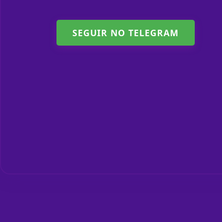
SEGUIR NO TELEGRAM