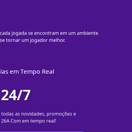
de cada jogada se encontram em um ambiente
 se tornar um jogador melhor.
cias em Tempo Real
24/7
e todas as novidades, promoções e
 26A Com em tempo real!