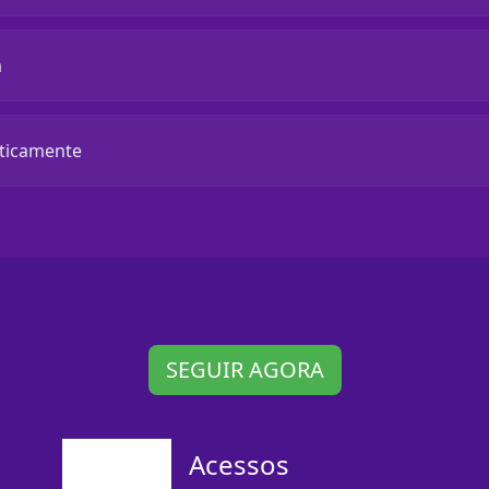
a
aticamente
SEGUIR AGORA
Acessos