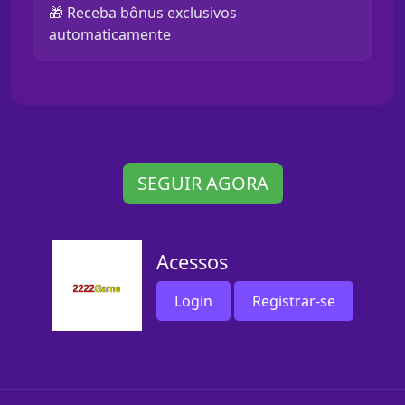
🎁 Receba bônus exclusivos
automaticamente
SEGUIR AGORA
Acessos
Login
Registrar-se