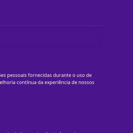
ões pessoais fornecidas durante o uso de
elhoria contínua da experiência de nossos