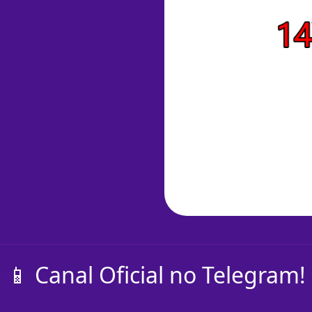
📱 Canal Oficial no Telegram!