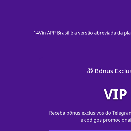
14Vin APP Brasil é a versão abreviada da 
🎁 Bônus Exclu
VIP
Receba bônus exclusivos do Telegra
e códigos promocionai