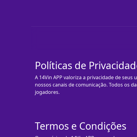
Políticas de Privacida
A 14Vin APP valoriza a privacidade de seus
nossos canais de comunicação. Todos os dad
jogadores.
Termos e Condições