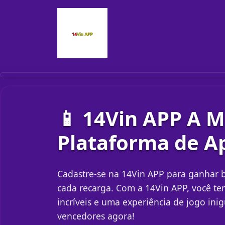
📱 14Vin APP A 
Plataforma de A
Cadastre-se na 14Vin APP para ganhar 
cada recarga. Com a 14Vin APP, você t
incríveis e uma experiência de jogo inig
vencedores agora!