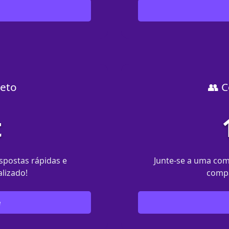
reto
👥 
t
espostas rápidas e
Junte-se a uma com
lizado!
compa
e