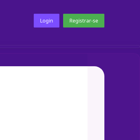
Login
Registrar-se