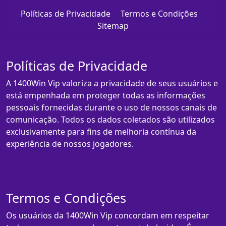
Políticas de Privacidade
Termos e Condições
Sitemap
Políticas de Privacidade
A 1400Win Vip valoriza a privacidade de seus usuários e
está empenhada em proteger todas as informações
pessoais fornecidas durante o uso de nossos canais de
comunicação. Todos os dados coletados são utilizados
exclusivamente para fins de melhoria contínua da
experiência de nossos jogadores.
Termos e Condições
Os usuários da 1400Win Vip concordam em respeitar