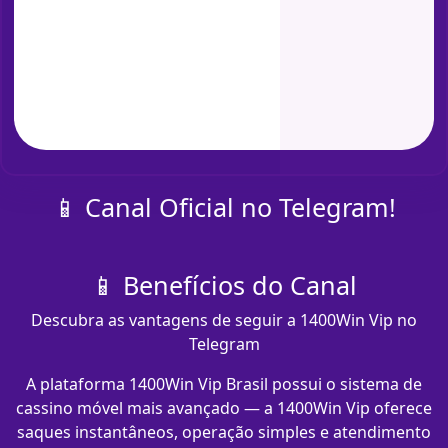
📱 Canal Oficial no Telegram!
📱 Benefícios do Canal
Descubra as vantagens de seguir a 1400Win Vip no
Telegram
A plataforma 1400Win Vip Brasil possui o sistema de
cassino móvel mais avançado — a 1400Win Vip oferece
saques instantâneos, operação simples e atendimento