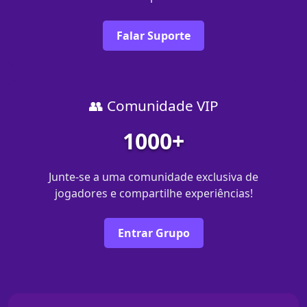
Falar Suporte
👥 Comunidade VIP
1000+
Junte-se a uma comunidade exclusiva de
jogadores e compartilhe experiências!
Entrar Grupo