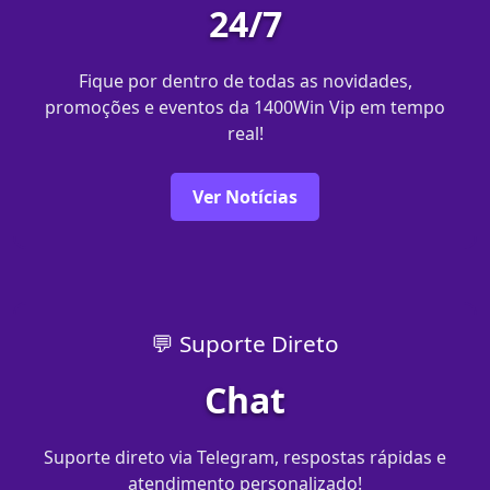
24/7
Fique por dentro de todas as novidades,
promoções e eventos da 1400Win Vip em tempo
real!
Ver Notícias
💬 Suporte Direto
Chat
Suporte direto via Telegram, respostas rápidas e
atendimento personalizado!