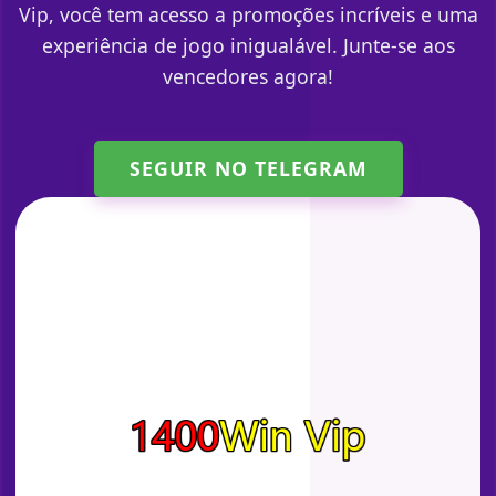
Vip, você tem acesso a promoções incríveis e uma
experiência de jogo inigualável. Junte-se aos
vencedores agora!
SEGUIR NO TELEGRAM