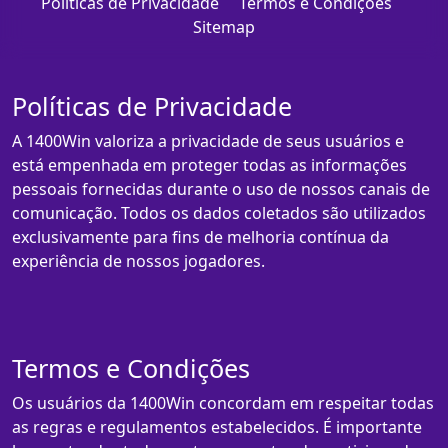
Políticas de Privacidade
Termos e Condições
Sitemap
Políticas de Privacidade
A 1400Win valoriza a privacidade de seus usuários e
está empenhada em proteger todas as informações
pessoais fornecidas durante o uso de nossos canais de
comunicação. Todos os dados coletados são utilizados
exclusivamente para fins de melhoria contínua da
experiência de nossos jogadores.
Termos e Condições
Os usuários da 1400Win concordam em respeitar todas
as regras e regulamentos estabelecidos. É importante