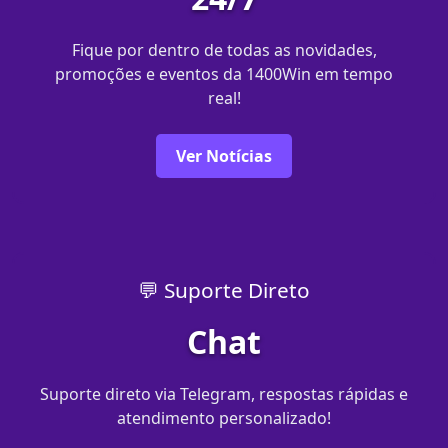
Fique por dentro de todas as novidades,
promoções e eventos da 1400Win em tempo
real!
Ver Notícias
💬 Suporte Direto
Chat
Suporte direto via Telegram, respostas rápidas e
atendimento personalizado!