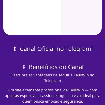
📱 Canal Oficial no Telegram!
📱 Benefícios do Canal
Descubra as vantagens de seguir a 1400Win no
Telegram
Um site altamente profissional da 1400Win — com
apostas esportivas, cassino e jogos ao vivo, ideal para
quem busca emoção e segurança.