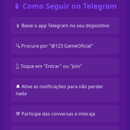
📱 Como Seguir no Telegram
📱 Baixe o app Telegram no seu dispositivo
🔍 Procure por "@123 GameOficial"
👆 Toque em "Entrar" ou "Join"
🔔 Ative as notificações para não perder
nada
💬 Participe das conversas e interaja