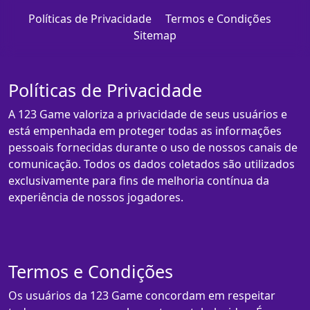
Políticas de Privacidade
Termos e Condições
Sitemap
Políticas de Privacidade
A 123 Game valoriza a privacidade de seus usuários e
está empenhada em proteger todas as informações
pessoais fornecidas durante o uso de nossos canais de
comunicação. Todos os dados coletados são utilizados
exclusivamente para fins de melhoria contínua da
experiência de nossos jogadores.
Termos e Condições
Os usuários da 123 Game concordam em respeitar