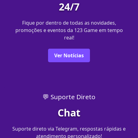
24/7
Fique por dentro de todas as novidades,
promoções e eventos da 123 Game em tempo
real!
Ver Notícias
💬 Suporte Direto
Chat
Suporte direto via Telegram, respostas rápidas e
atendimento personalizado!