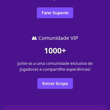
Falar Suporte
👥 Comunidade VIP
1000+
Junte-se a uma comunidade exclusiva de
jogadores e compartilhe experiências!
Entrar Grupo