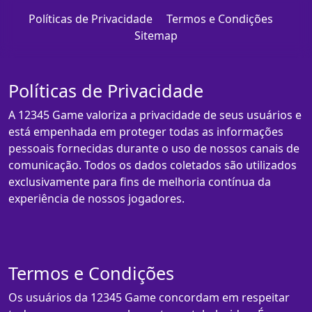
Políticas de Privacidade
Termos e Condições
Sitemap
Políticas de Privacidade
A 12345 Game valoriza a privacidade de seus usuários e
está empenhada em proteger todas as informações
pessoais fornecidas durante o uso de nossos canais de
comunicação. Todos os dados coletados são utilizados
exclusivamente para fins de melhoria contínua da
experiência de nossos jogadores.
Termos e Condições
Os usuários da 12345 Game concordam em respeitar