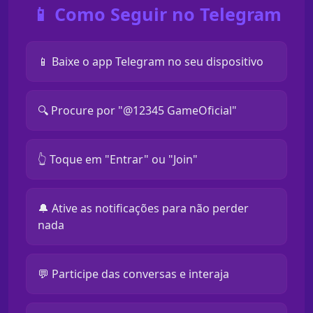
📱 Como Seguir no Telegram
📱 Baixe o app Telegram no seu dispositivo
🔍 Procure por "@12345 GameOficial"
👆 Toque em "Entrar" ou "Join"
🔔 Ative as notificações para não perder
nada
💬 Participe das conversas e interaja