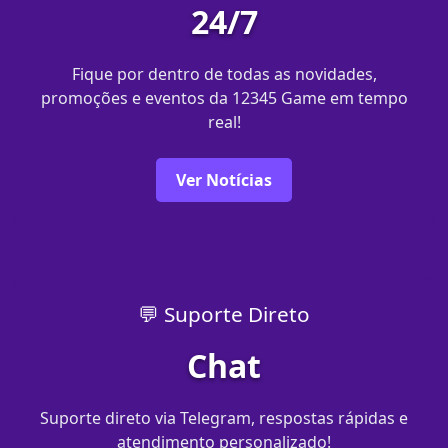
24/7
Fique por dentro de todas as novidades,
promoções e eventos da 12345 Game em tempo
real!
Ver Notícias
💬 Suporte Direto
Chat
Suporte direto via Telegram, respostas rápidas e
atendimento personalizado!