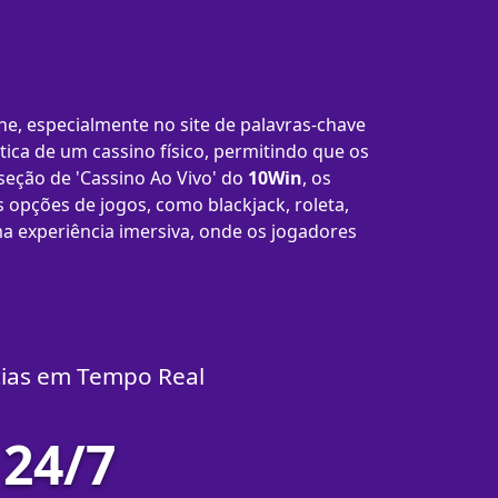
ne, especialmente no site de palavras-chave
ica de um cassino físico, permitindo que os
seção de 'Cassino Ao Vivo' do
10Win
, os
 opções de jogos, como blackjack, roleta,
ma experiência imersiva, onde os jogadores
cias em Tempo Real
24/7