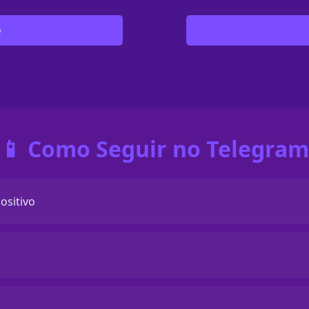
e
📱 Como Seguir no Telegram
ositivo