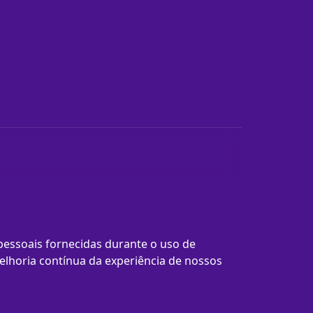
pessoais fornecidas durante o uso de
elhoria contínua da experiência de nossos