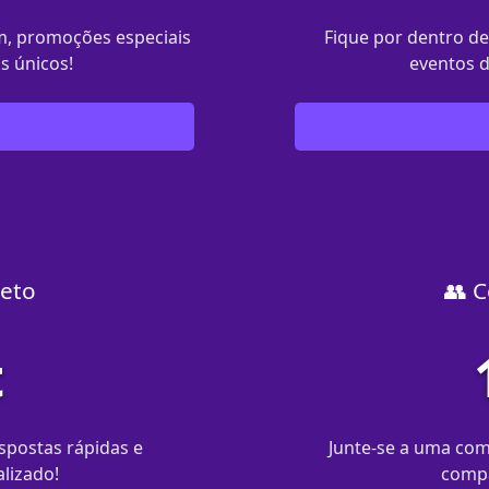
m, promoções especiais
Fique por dentro d
s únicos!
eventos d
reto
👥 
t
espostas rápidas e
Junte-se a uma com
lizado!
compa