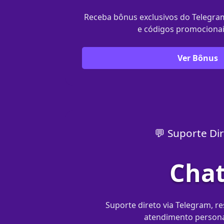
Receba bônus exclusivos do Telegra
e códigos promocionai
Ver Bônus
💬 Suporte Di
Cha
Suporte direto via Telegram, r
atendimento persona