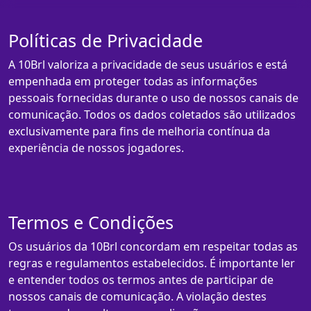
Políticas de Privacidade
A 10Brl valoriza a privacidade de seus usuários e está
empenhada em proteger todas as informações
pessoais fornecidas durante o uso de nossos canais de
comunicação. Todos os dados coletados são utilizados
exclusivamente para fins de melhoria contínua da
experiência de nossos jogadores.
Termos e Condições
Os usuários da 10Brl concordam em respeitar todas as
regras e regulamentos estabelecidos. É importante ler
e entender todos os termos antes de participar de
nossos canais de comunicação. A violação destes