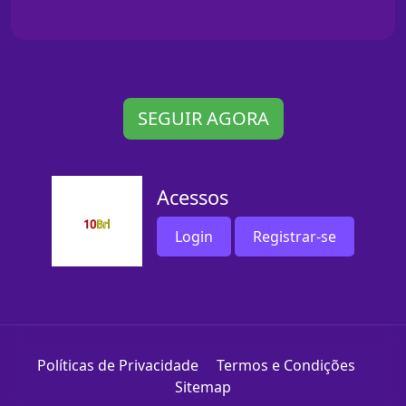
SEGUIR AGORA
Acessos
Login
Registrar-se
Políticas de Privacidade
Termos e Condições
Sitemap