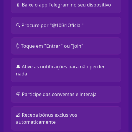
📱 Baixe o app Telegram no seu dispositivo
🔍 Procure por "@10BrlOficial"
👆 Toque em "Entrar" ou "Join"
🔔 Ative as notificações para não perder
nada
💬 Participe das conversas e interaja
🎁 Receba bônus exclusivos
automaticamente