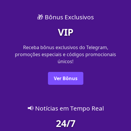
🎁 Bônus Exclusivos
VIP
Receba bônus exclusivos do Telegram,
promoções especiais e códigos promocionais
únicos!
Ver Bônus
📢 Notícias em Tempo Real
24/7