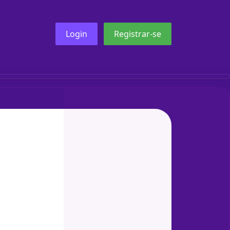
Login
Registrar-se