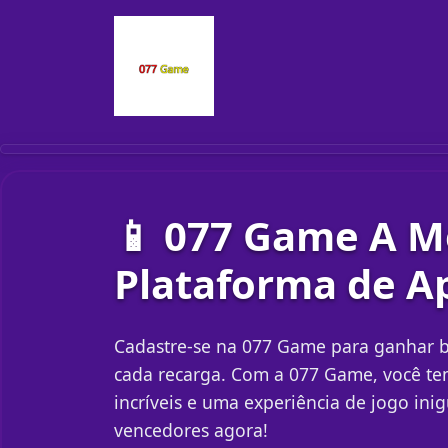
📱 077 Game A M
Plataforma de A
Cadastre-se na 077 Game para ganhar 
cada recarga. Com a 077 Game, você t
incríveis e uma experiência de jogo inig
vencedores agora!