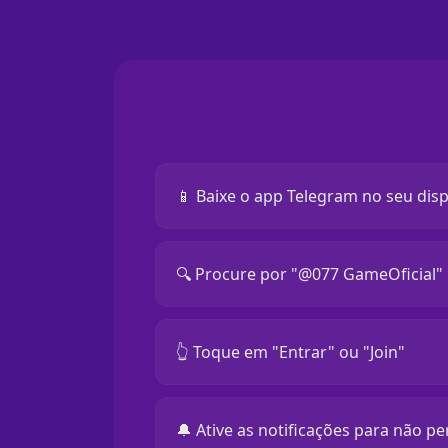
📱 Baixe o app Telegram no seu disp
🔍 Procure por "@077 GameOficial"
👆 Toque em "Entrar" ou "Join"
🔔 Ative as notificações para não p