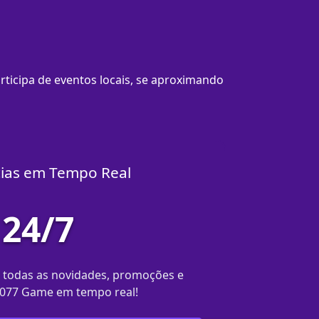
ticipa de eventos locais, se aproximando
cias em Tempo Real
24/7
e todas as novidades, promoções e
 077 Game em tempo real!