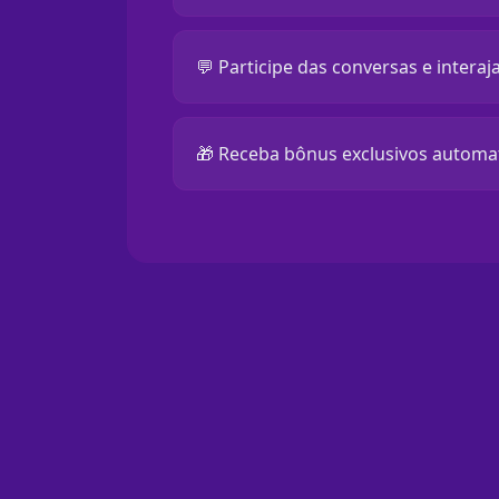
💬 Participe das conversas e interaj
🎁 Receba bônus exclusivos autom